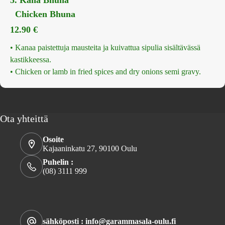
5. Kana Bhuna
Chicken Bhuna
12.90
€
• Kanaa paistettuja mausteita ja kuivattua sipulia sisältävässä
kastikkeessa.
• Chicken or lamb in fried spices and dry onions semi gravy.
Ota yhteittä
Osoite
Kajaaninkatu 27, 90100 Oulu
Puhelin :
(08) 3111 999
sähköposti : info@garammasala-oulu.fi