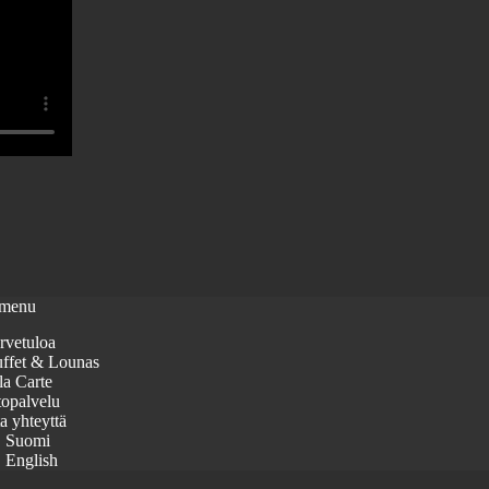
 menu
rvetuloa
ffet & Lounas
la Carte
topalvelu
a yhteyttä
Suomi
English