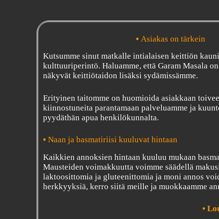
•
Asiakas on tärkein
Kutsumme sinut matkalle intialaisen keittiön kaun
kulttuuriperintö. Haluamme, että Garam Masala on 
näkyvät keittiötaidon lisäksi sydämissämme.
Erityinen taitomme on huomioida asiakkaan toiveet 
kiinnostuneita parantamaan palveluamme ja kuuntel
pyydäthän apua henkilökunnalta.
•
Naan ja basmatiriisi kuuluvat hintaan
Kaikkien annoksien hintaan kuuluu mukaan basmatiri
Mausteiden voimakkuutta voimme säädellä makusi
laktoosittomia ja gluteenittomia ja moni annos void
herkkyyksiä, kerro siitä meille ja muokkaamme ann
•
Lou