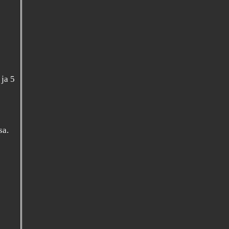
 ja 5
sa.