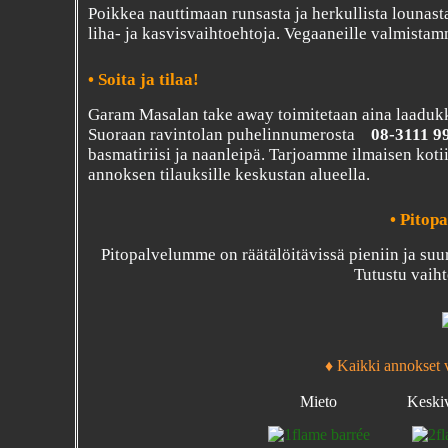
Poikkea nauttimaan runsasta ja herkullista lounasta 
liha- ja kasvisvaihtoehtoja. Vegaaneille valmista
• Soita ja tilaa!
Garam Masalan take away toimitetaan aina laadukkaa
Suoraan ravintolan puhelinnumerosta
08-3111 9
basmatiriisi ja naanleipä. Tarjoamme ilmaisen kotii
annoksen tilauksille keskustan alueella.
•
Pitop
Pitopalvelumme on räätälöitävissä pieniin ja suu
Tutustu vaiht
♦ Kaikki annokset 
Mieto
Keski