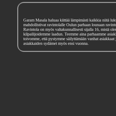
Garam Masala haluaa kiittää lämpimästi kaikkia niitä lukui
mahdollistivat ravintolalle Oulun parhaan lounaan ravint
Ravintola on myös valtakunnallisesti sijalla 16, mistä ole
kilpailijoidemme laadun. Teemme aina parhaamme asiak
toivomme, että pystymme säilyttämään vanhat asiakkaat j
asiakkaiden sydämet myös ensi vuonna.