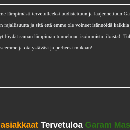
e lämpimästi tervetulleeksi uudistettuun ja laajennettuun G
 rajallisuutta ja sitä että emme ole voineet isännöidä kaikkia
Nyt löydät saman lämpimän tunnelman isoimmista tiloista! Tu
seemme ja ota ystäväsi ja perheesi mukaan!
 asiakkaat
Tervetuloa
Garam Mas