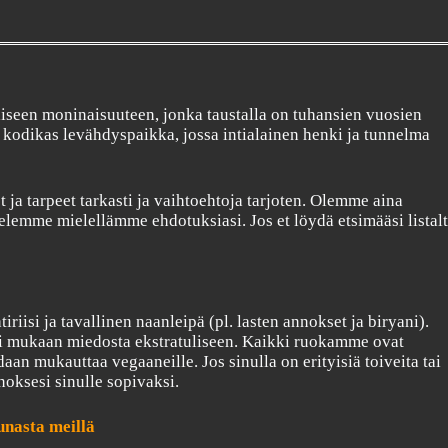
iiseen moninaisuuteen, jonka taustalla on tuhansien vuosien
kodikas levähdyspaikka, jossa intialainen henki ja tunnelma
ja tarpeet tarkasti ja vaihtoehtoja tarjoten. Olemme aina
emme mielellämme ehdotuksiasi. Jos et löydä etsimääsi listalt
isi ja tavallinen naanleipä (pl. lasten annokset ja biryani).
 mukaan miedosta ekstratuliseen. Kaikki ruokamme ovat
aan mukauttaa vegaaneille. Jos sinulla on erityisiä toiveita tai
oksesi sinulle sopivaksi.
nasta meillä