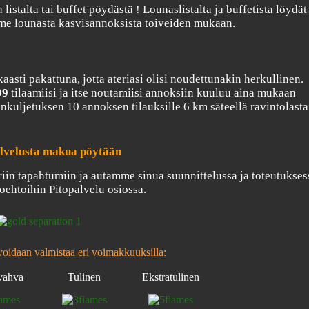
listalta tai buffet pöydästä ! Lounaslistalta ja buffetista löydät
mme lounasta kasvisannoksista toiveiden mukaan.
sti pakattuna, jotta ateriasi olisi noudettunakin herkullinen.
99
tilaamiisi ja itse noutamiisi annoksiin kuuluu aina mukaan
nkuljetuksen 10 annoksen tilauksille 6 km säteellä ravintolasta
alvelusta makua pöytään
riin tapahtumiin ja autamme sinua suunnittelussa ja toteutukses
oehtoihin Pitopalvelu osiossa.
voidaan valmistaa eri voimakkuuksilla:
vahva
Tulinen
Ekstratulinen