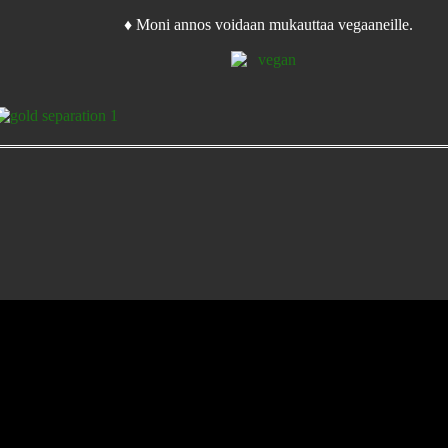
♦ Moni annos voidaan mukauttaa vegaaneille.